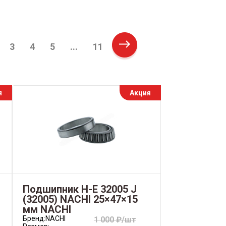
3
4
5
...
11
Next
я
Акция
Подшипник H-E 32005 J
(32005) NACHI 25×47×15
мм NACHI
Бренд:
NACHI
1 000 ₽/шт