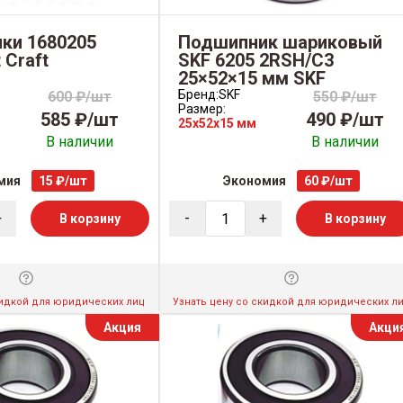
ки 1680205
Подшипник шариковый
 Craft
SKF 6205 2RSH/С3
25×52×15 мм SKF
Бренд:
SKF
600 ₽/шт
550 ₽/шт
Размер:
585 ₽/шт
490 ₽/шт
25x52x15 мм
В наличии
В наличии
мия
15 ₽/шт
Экономия
60 ₽/шт
+
-
+
В корзину
В корзину
кидкой для юридических лиц
Узнать цену со скидкой для юридических л
Акция
Акци