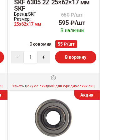
SKF 6305 2Z 25×62×17 мм
SKF
Бренд:
SKF
650 ₽/шт
Размер:
595 ₽/шт
25x62x17 мм
В наличии
Экономия
55 ₽/шт
-
+
В корзину
иц
Узнать цену со скидкой для юридических лиц
я
Акция