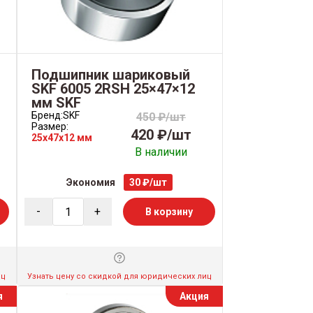
Подшипник шариковый
SKF 6005 2RSH 25×47×12
мм SKF
Бренд:
SKF
450 ₽/шт
Размер:
420 ₽/шт
25x47x12 мм
В наличии
Экономия
30 ₽/шт
-
+
В корзину
иц
Узнать цену со скидкой для юридических лиц
я
Акция