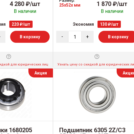
Размер:
4 280 ₽/шт
1 870 ₽/шт
25x52x мм
В наличии
В наличии
мия
220 ₽/шт
Экономия
130 ₽/шт
+
-
+
В корзину
В корзину
кидкой для юридических лиц
Узнать цену со скидкой для юридических л
Акция
Акци
ки 1680205
Подшипник 6305 2Z/C3