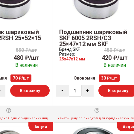
к шариковый
Подшипник шариковый
2RSH 25×52×15
SKF 6005 2RSH/C3
25×47×12 мм SKF
Бренд:
SKF
550 ₽/шт
450 ₽/шт
Размер:
480 ₽/шт
420 ₽/шт
25x47x12 мм
В наличии
В наличии
мия
70 ₽/шт
Экономия
30 ₽/шт
+
-
+
В корзину
В корзину
кидкой для юридических лиц
Узнать цену со скидкой для юридических л
Акция
Акци