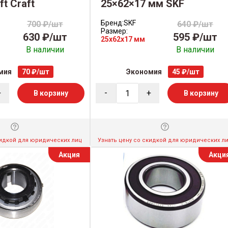
t Craft
25×62×17 мм SKF
Бренд:
SKF
700 ₽/шт
640 ₽/шт
Размер:
630 ₽/шт
595 ₽/шт
25x62x17 мм
В наличии
В наличии
мия
70 ₽/шт
Экономия
45 ₽/шт
+
-
+
В корзину
В корзину
кидкой для юридических лиц
Узнать цену со скидкой для юридических л
Акция
Акци