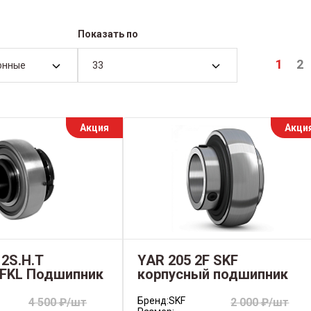
Показать по
1
2
онные
33
Акция
Акци
 2S.H.T
YAR 205 2F SKF
 FKL Подшипник
корпусный подшипник
Бренд:
SKF
4 500 ₽/шт
2 000 ₽/шт