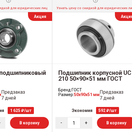
кидкой для юридических лиц
Узнать цену со скидкой для юридических л
Акция
Акци
 подшипниковый
Подшипник корпусной UC
210 50×90×51 мм ГОСТ
Бренд:
ГОСТ
Предзаказ
Предзаказ
м
Размер:
50x90x51 мм
7 дней
7 дней
ия
1 625 ₽/шт
Экономия
592 ₽/шт
+
-
+
В корзину
В корзину