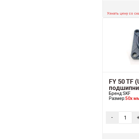
Узнать цену со с
FY 50 TF (
подшипни
Бренд:
SKF
Размер:
50x м
-