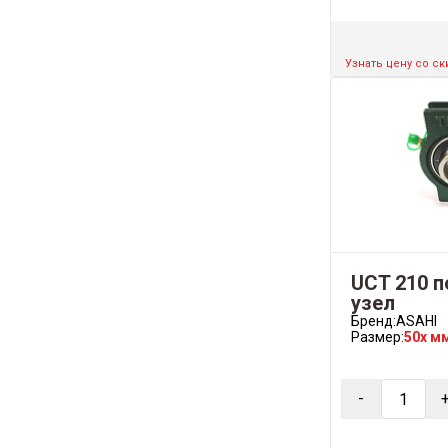
Узнать цену со с
UCT 210 
узел
Бренд:
ASAHI
Размер:
50x м
-