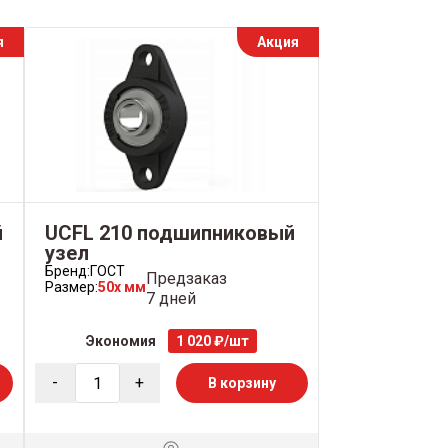
я
Акция
й
UCFL 210 подшипниковый
узел
Бренд:
ГОСТ
Предзаказ
Размер:
50x мм
7 дней
Экономия
1 020 ₽/шт
-
+
В корзину