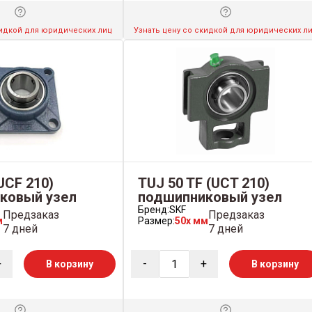
кидкой для юридических лиц
Узнать цену со скидкой для юридических л
UCF 210)
TUJ 50 TF (UCT 210)
ковый узел
подшипниковый узел
Бренд:
SKF
Предзаказ
Предзаказ
м
Размер:
50x мм
7 дней
7 дней
+
-
+
В корзину
В корзину