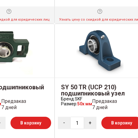
кидкой для юридических лиц
Узнать цену со скидкой для юридических л
подшипниковый
SY 50 TR (UCP 210)
подшипниковый узел
Бренд:
SKF
Предзаказ
Предзаказ
м
Размер:
50x мм
7 дней
7 дней
+
-
+
В корзину
В корзину