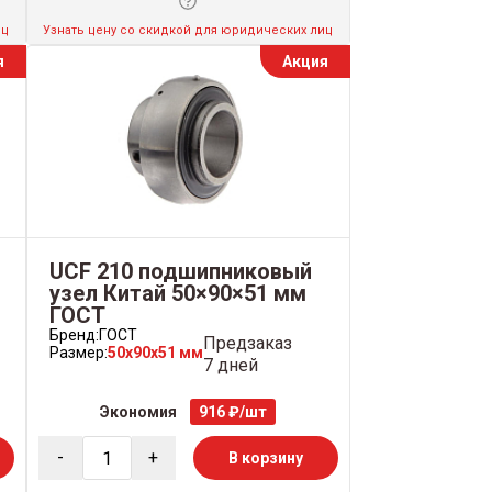
иц
Узнать цену со скидкой для юридических лиц
я
Акция
UCF 210 подшипниковый
узел Китай 50×90×51 мм
ГОСТ
Бренд:
ГОСТ
Предзаказ
Размер:
50x90x51 мм
7 дней
Экономия
916 ₽/шт
-
+
В корзину