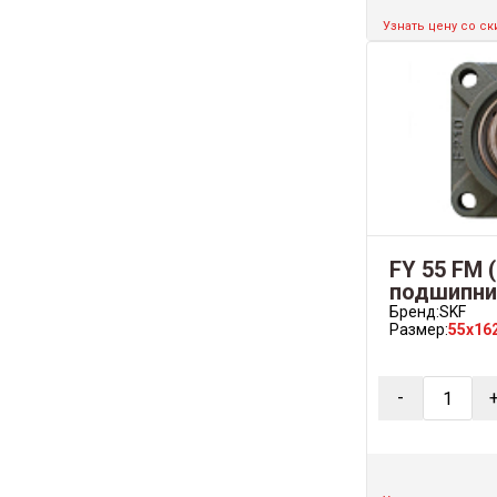
Узнать цену со с
FY 55 FM 
подшипни
Бренд:
SKF
Размер:
55x16
-