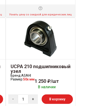
иц
Узнать цену со скидкой для юридических лиц
й
UCPA 210 подшипниковый
узел
Бренд:
ASAHI
Размер:
50x мм
1 250 ₽/шт
В наличии
-
+
В корзину