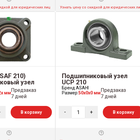
кидкой для юридических лиц
Узнать цену со скидкой для юридических л
(SAF 210)
Подшипниковый узел
ковый узел
UCP 210
Бренд:
ASAHI
Предзаказ
Предзаказ
2x мм
Размер:
50x0x0 мм
7 дней
7 дней
+
-
+
В корзину
В корзину