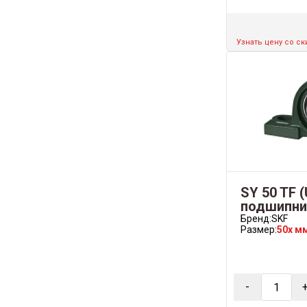
Узнать цену со с
SY 50 TF 
подшипни
Бренд:
SKF
Размер:
50x м
-