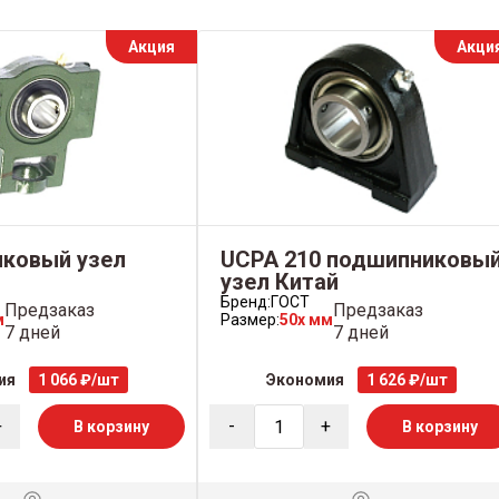
Акция
Акци
ковый узел
UCPA 210 подшипниковы
узел Китай
Бренд:
ГОСТ
Предзаказ
Предзаказ
м
Размер:
50x мм
7 дней
7 дней
ия
1 066 ₽/шт
Экономия
1 626 ₽/шт
+
-
+
В корзину
В корзину