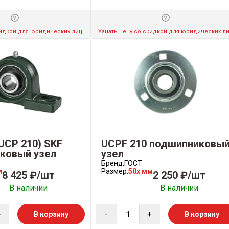
кидкой для юридических лиц
Узнать цену со скидкой для юридических л
(UCP 210) SKF
UCPF 210 подшипниковы
ковый узел
узел
Бренд:
ГОСТ
м
Размер:
50x мм
8 425 ₽/шт
2 250 ₽/шт
В наличии
В наличии
+
-
+
В корзину
В корзину