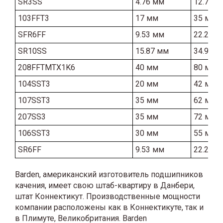
SR3SS
4.76 мм
12.7 мм
103FFT3
17 мм
35 мм
SFR6FF
9.53 мм
22.23 м
SR10SS
15.87 мм
34.92 м
208FFTMTX1K6
40 мм
80 мм
104SST3
20 мм
42 мм
107SST3
35 мм
62 мм
207SS3
35 мм
72 мм
106SST3
30 мм
55 мм
SR6FF
9.53 мм
22.23 м
Barden, американский изготовитель подшипников
качения, имеет свою штаб-квартиру в Данбери,
штат Коннектикут. Производственные мощности
компании расположены как в Коннектикуте, так и
в Плимуте, Великобритания. Barden