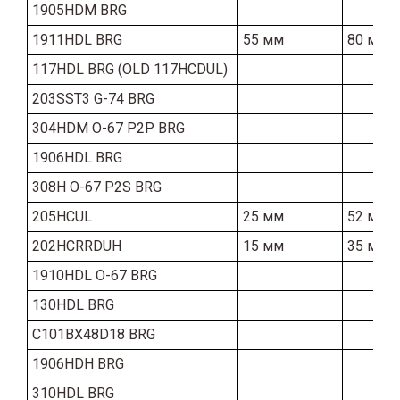
1905HDM BRG
1911HDL BRG
55 мм
80 мм
117HDL BRG (OLD 117HCDUL)
203SST3 G-74 BRG
304HDM O-67 P2P BRG
1906HDL BRG
308H O-67 P2S BRG
205HCUL
25 мм
52 мм
202HCRRDUH
15 мм
35 мм
1910HDL O-67 BRG
130HDL BRG
C101BX48D18 BRG
1906HDH BRG
310HDL BRG