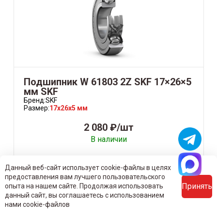
Подшипник W 61803 2Z SKF 17×26×5
мм SKF
Бренд:
SKF
Размер:
17x26x5 мм
2 080 ₽/шт
В наличии
-
+
Данный веб-сайт использует cookie-файлы в целях
предоставления вам лучшего пользовательского
Принять
опыта на нашем сайте. Продолжая использовать
В корзину
данный сайт, вы соглашаетесь с использованием
нами cookie-файлов