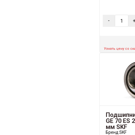
-
Узнать цену со с
Подшипни
GE 70 ES 
мм SKF
Бренд:
SKF