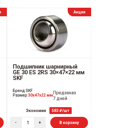
я
Акция
Подшипник шарнирный
м
GE 30 ES 2RS 30×47×22 мм
SKF
Бренд:
SKF
Предзаказ
Размер:
30x47x22 мм
7 дней
Экономия
583 ₽/шт
-
+
В корзину