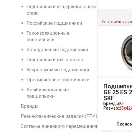
Подшипники из нержавеющей
стали
Узнать цену со с
Российские подшипники
Токоизоляционные
подшипники
Шпиндельные подшипники
Подшипники для станков
Закрепляемые подшипники
Прецизионные подшипники
Подшипни
Комбинированные
GE 25 ES 
подшипники
SKF
Бренд:
SKF
Бренды
Размер:
25x42
Резинотехнические изделия (РТИ)
Эконо
Системы линейного перемещения