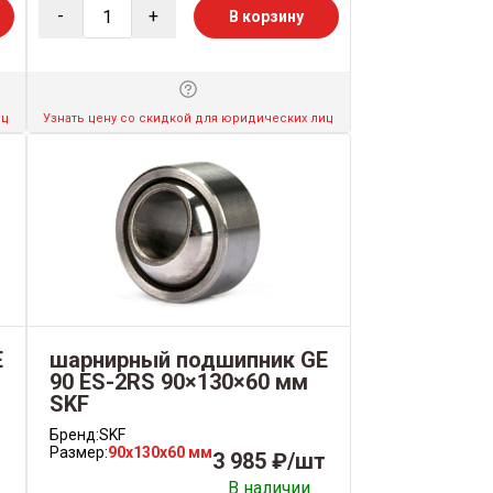
-
+
В корзину
иц
Узнать цену со скидкой для юридических лиц
E
шарнирный подшипник GE
90 ES-2RS 90×130×60 мм
SKF
Бренд:
SKF
Размер:
90x130x60 мм
3 985 ₽/шт
В наличии