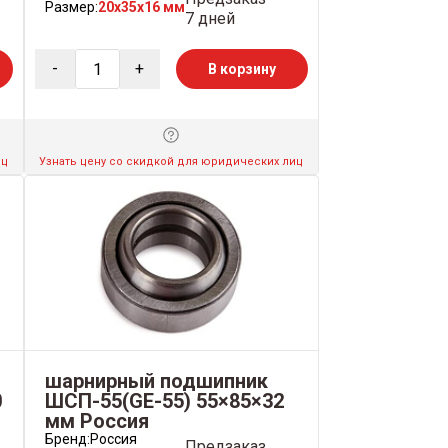
Размер:
20x35x16 мм
7 дней
-
+
В корзину
иц
Узнать цену со скидкой для юридических лиц
шарнирный подшипник
0
ШСП-55(GE-55) 55×85×32
мм Россия
Бренд:
Россия
Предзаказ