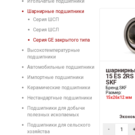
Игольчатые подшипники
Шарнирные подшипники
Серия ШСП
Серия ШСЛ
Серия GE закрытого типа
Высокотемпературные
подшипники
Автомобильные подшипники
шарнирны
15 ES 2RS
Импортные подшипники
SKF
Керамические подшипники
Бренд:
SKF
Размер:
Нестандартные подшипники
15x26x12 мм
Подшипники для добычи
полезных ископаемых
Эконо
Подшипники для сельского
-
хозяйства