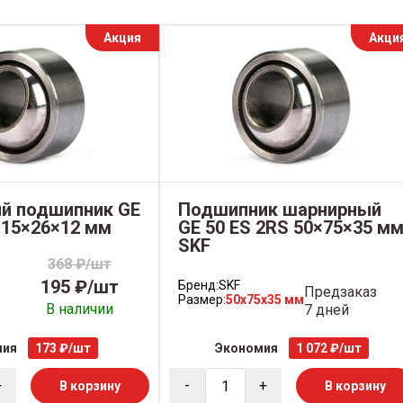
Акция
Акци
й подшипник GE
Подшипник шарнирный
 15×26×12 мм
GE 50 ES 2RS 50×75×35 м
SKF
368 ₽/шт
195 ₽/шт
Бренд:
SKF
Предзаказ
Размер:
50x75x35 мм
В наличии
7 дней
мия
173 ₽/шт
Экономия
1 072 ₽/шт
+
-
+
В корзину
В корзину