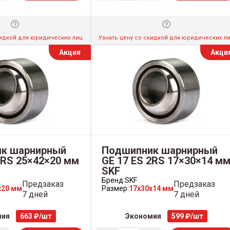
кидкой для юридических лиц
Узнать цену со скидкой для юридических л
Акция
Акци
к шарнирный
Подшипник шарнирный
2RS 25×42×20 мм
GE 17 ES 2RS 17×30×14 м
SKF
Бренд:
SKF
Предзаказ
Предзаказ
x20 мм
Размер:
17x30x14 мм
7 дней
7 дней
мия
663 ₽/шт
Экономия
599 ₽/шт