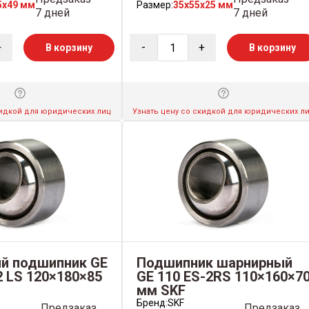
5x49 мм
Размер:
35x55x25 мм
7 дней
7 дней
+
-
+
В корзину
В корзину
кидкой для юридических лиц
Узнать цену со скидкой для юридических л
й подшипник GE
Подшипник шарнирный
2 LS 120×180×85
GE 110 ES-2RS 110×160×7
мм SKF
Бренд:
SKF
Предзаказ
Предзаказ