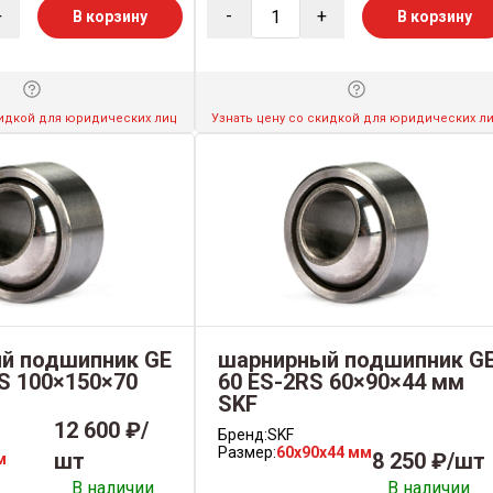
+
-
+
В корзину
В корзину
кидкой для юридических лиц
Узнать цену со скидкой для юридических л
й подшипник GE
шарнирный подшипник G
S 100×150×70
60 ES-2RS 60×90×44 мм
SKF
12 600 ₽/
Бренд:
SKF
Размер:
60x90x44 мм
шт
8 250 ₽/шт
м
В наличии
В наличии