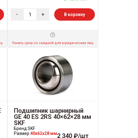
-
+
В корзину
иц
Узнать цену со скидкой для юридических лиц
E
Подшипник шарнирный
GE 40 ES 2RS 40×62×28 мм
SKF
Бренд:
SKF
Размер:
40x62x28 мм
2 340 ₽/шт