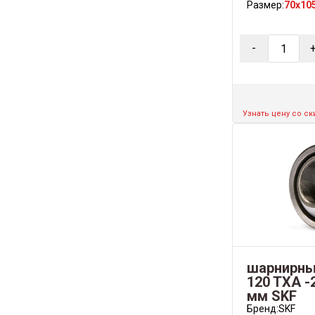
Размер:
70x10
-
Узнать цену со с
шарнирны
120 TXA -
мм SKF
Бренд:
SKF