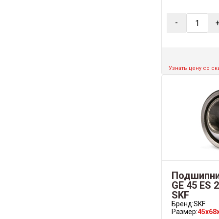
-
Узнать цену со с
Подшипни
GE 45 ES 
SKF
Бренд:
SKF
Размер:
45x68