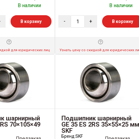
В наличии
В наличии
+
-
+
В корзину
В корзину
кидкой для юридических лиц
Узнать цену со скидкой для юридических л
к шарнирный
Подшипник шарнирный
2RS 70×105×49
GE 35 ES 2RS 35×55×25 м
SKF
Бренд:
SKF
Предзаказ
Предзаказ