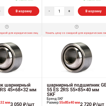
+
-
+
В корзину
В корзину
кидкой для юридических лиц
Узнать цену со скидкой для юридических л
к шарнирный
шарнирный подшипник G
2RS 45×68×32 мм
55 ES 2RS 55×85×40 мм
SKF
Бренд:
SKF
x32 мм
Размер:
55x85x40 мм
3 050 ₽/шт
2 720 ₽/шт