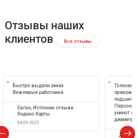
Отзывы наших
клиентов
Все отзывы
Быстро выдали заказ.
Толковый 
Вежливые работники.
приезжал 
подшипник
Персонал 
Евген, Источник отзыва:
умеют на 
Яндекс Карты
диаметр.
04.09.2025
Дамир С