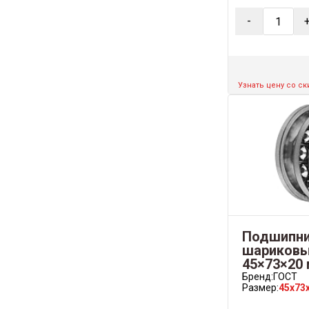
-
Узнать цену со с
Подшипни
шариковый
45×73×20
Бренд:
ГОСТ
Размер:
45x73