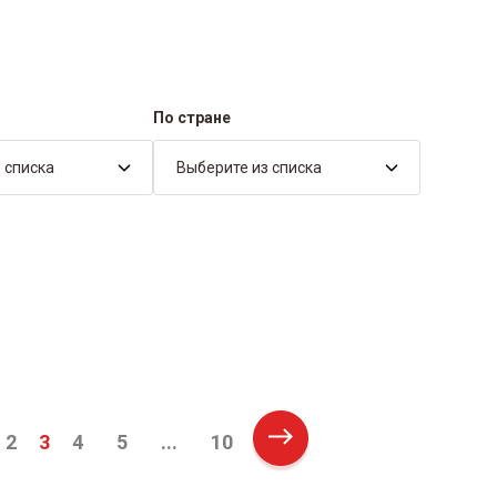
По стране
 списка
Выберите из списка
2
3
4
5
...
10
Next