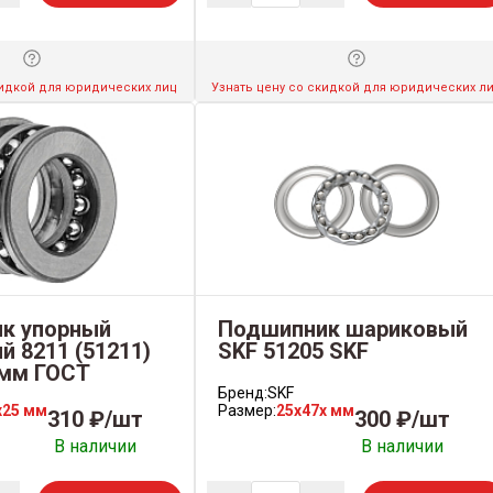
кидкой для юридических лиц
Узнать цену со скидкой для юридических л
к упорный
Подшипник шариковый
 8211 (51211)
SKF 51205 SKF
 мм ГОСТ
Бренд:
SKF
x25 мм
Размер:
25x47x мм
310 ₽/шт
300 ₽/шт
В наличии
В наличии