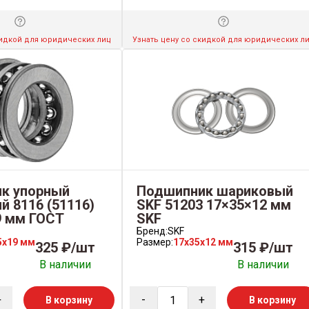
кидкой для юридических лиц
Узнать цену со скидкой для юридических л
к упорный
Подшипник шариковый
 8116 (51116)
SKF 51203 17×35×12 мм
9 мм ГОСТ
SKF
Бренд:
SKF
5x19 мм
Размер:
17x35x12 мм
325 ₽/шт
315 ₽/шт
В наличии
В наличии
+
-
+
В корзину
В корзину