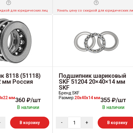
кидкой для юридических лиц
Узнать цену со скидкой для юридических л
 8118 (51118)
Подшипник шариковый
2 мм Россия
SKF 51204 20×40×14 мм
SKF
Бренд:
SKF
0x22 мм
Размер:
20x40x14 мм
360 ₽/шт
355 ₽/шт
В наличии
В наличии
+
-
+
В корзину
В корзину