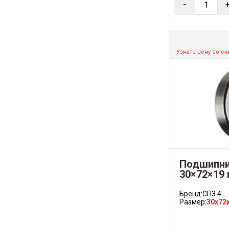
-
Узнать цену со с
Подшипни
30×72×19 
Бренд:
СПЗ 4
Размер:
30x72