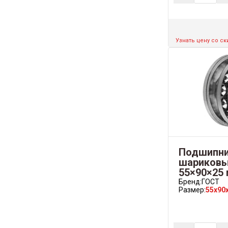
Узнать цену со с
Подшипни
шариковый
55×90×25
Бренд:
ГОСТ
Размер:
55x90