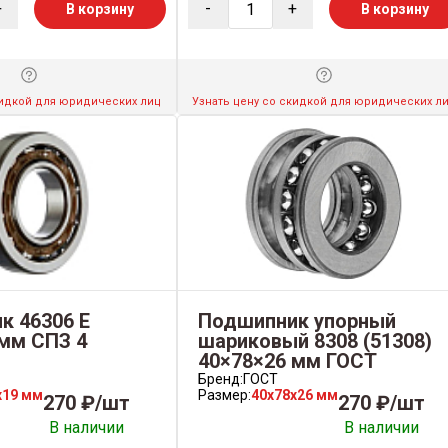
+
-
+
В корзину
В корзину
кидкой для юридических лиц
Узнать цену со скидкой для юридических л
к 46306 Е
Подшипник упорный
мм СПЗ 4
шариковый 8308 (51308)
40×78×26 мм ГОСТ
Бренд:
ГОСТ
x19 мм
Размер:
40x78x26 мм
270 ₽/шт
270 ₽/шт
В наличии
В наличии