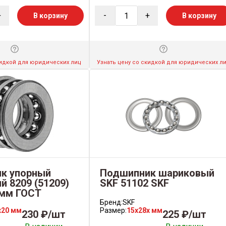
+
-
+
В корзину
В корзину
кидкой для юридических лиц
Узнать цену со скидкой для юридических л
к упорный
Подшипник шариковый
 8209 (51209)
SKF 51102 SKF
 мм ГОСТ
Бренд:
SKF
x20 мм
Размер:
15x28x мм
230 ₽/шт
225 ₽/шт