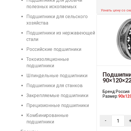
Подшипники для добычи
полезных ископаемых
Узнать цену со с
Подшипники для сельского
хозяйства
Подшипники из нержавеющей
стали
Российские подшипники
Токоизоляционные
подшипники
Подшипник
Шпиндельные подшипники
90×120×2
Подшипники для станков
Бренд:
Россия
Закрепляемые подшипники
Размер:
90x12
Прецизионные подшипники
Комбинированные
-
подшипники