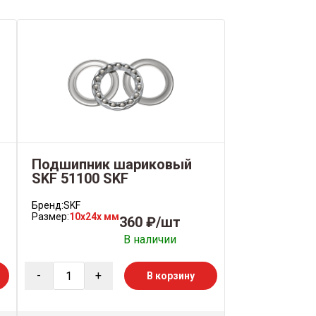
Подшипник шариковый
SKF 51100 SKF
Бренд:
SKF
Размер:
10x24x мм
360 ₽/шт
В наличии
-
+
В корзину