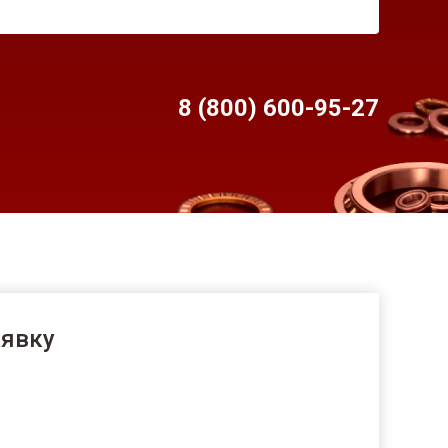
8 (800) 600-95-
27
аявку