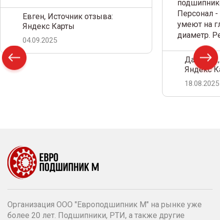
подшипнико
Персонал -
Евген, Источник отзыва:
умеют на г
Яндекс Карты
диаметр. 
04.09.2025
Дамир С.,
Яндекс К
18.08.2025
Организация ООО "Европодшипник М" на рынке уже
более 20 лет. Подшипники, РТИ, а также другие