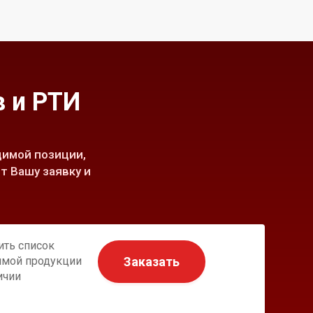
 и РТИ
имой позиции,
т Вашу заявку и
ить список
Заказать
имой продукции
ичии