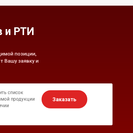
 и РТИ
имой позиции,
т Вашу заявку и
ить список
Заказать
имой продукции
ичии