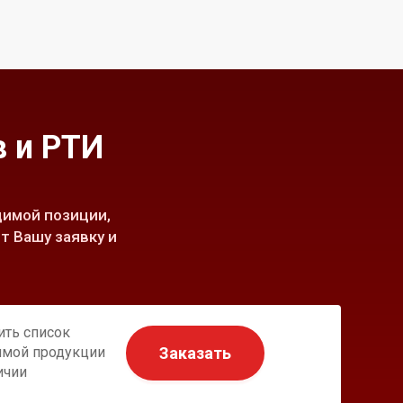
 и РТИ
имой позиции,
т Вашу заявку и
ить список
Заказать
имой продукции
ичии