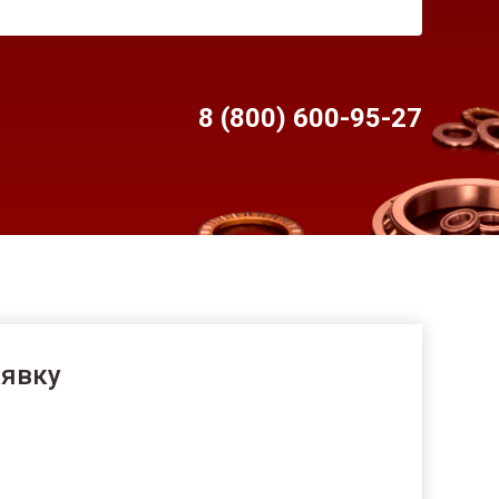
8 (800) 600-95-
27
аявку