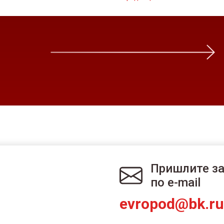
Пришлите з
по e-mail
evropod@bk.ru