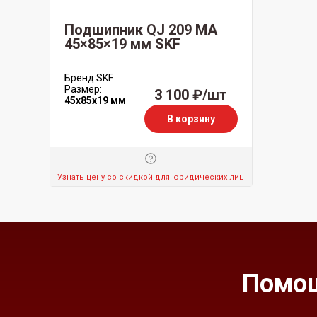
Подшипник QJ 209 MA
45×85×19 мм SKF
Бренд:
SKF
Размер:
3 100 ₽/шт
45x85x19 мм
В корзину
Узнать цену со скидкой для юридических лиц
Помощ