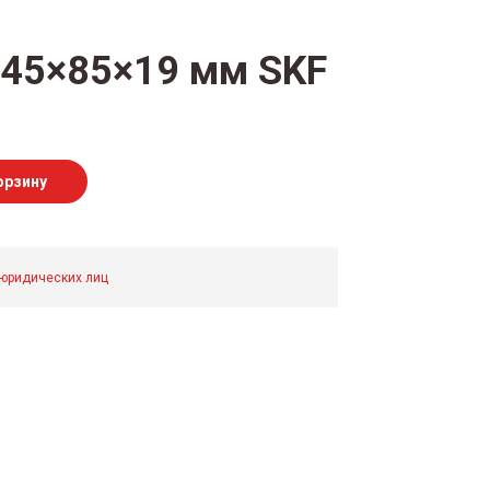
 45×85×19 мм SKF
орзину
 юридических лиц