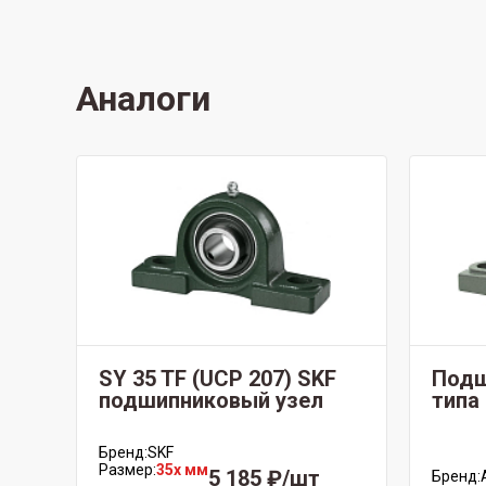
Аналоги
SY 35 TF (UCP 207) SKF
Подш
подшипниковый узел
типа
Бренд:
SKF
Размер:
35x мм
5 185 ₽/шт
Бренд: