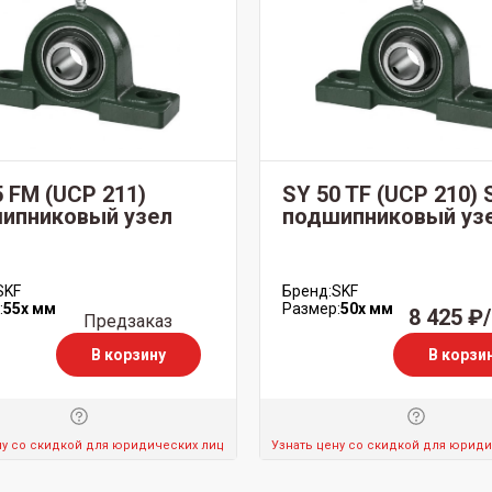
5 FM (UCP 211)
SY 50 TF (UCP 210) 
ипниковый узел
подшипниковый уз
SKF
Бренд:
SKF
:
55x мм
Размер:
50x мм
8 425 ₽
Предзаказ
В корзину
В корзи
ну со скидкой для юридических лиц
Узнать цену со скидкой для юрид