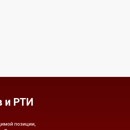
 и РТИ
имой позиции,