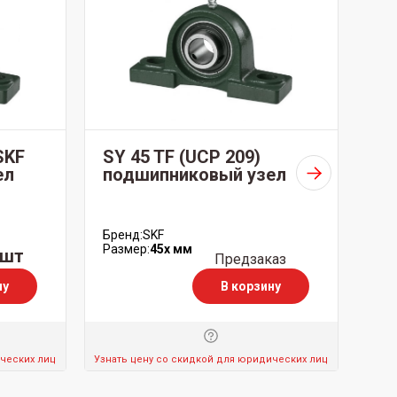
SKF
SY 45 TF (UCP 209)
SY
ел
подшипниковый узел
по
Бренд:
SKF
Бре
Размер:
45x мм
Раз
/шт
Предзаказ
ну
В корзину
ических лиц
Узнать цену со скидкой для юридических лиц
Узнат