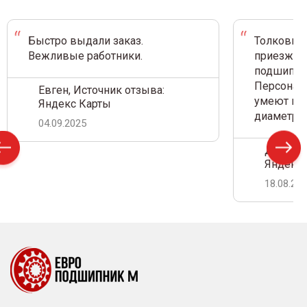
Быстро выдали заказ.
Толковый 
Вежливые работники.
приезжал 
подшипник
Персонал 
Евген, Источник отзыва:
умеют на 
Яндекс Карты
диаметр.
04.09.2025
Дамир С
Яндекс 
18.08.20