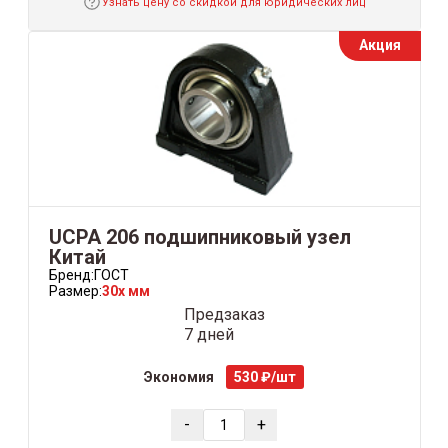
Узнать цену со скидкой для юридических лиц
Акция
UCPA 206 подшипниковый узел
Китай
Бренд:
ГОСТ
Размер:
30x мм
Предзаказ
7 дней
Экономия
530 ₽/шт
-
+