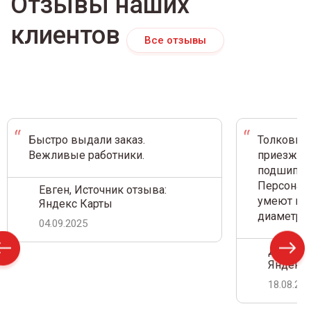
Отзывы наших
клиентов
Все отзывы
Быстро выдали заказ.
Толковый 
Вежливые работники.
приезжал 
подшипник
Персонал 
Евген, Источник отзыва:
умеют на 
Яндекс Карты
диаметр.
04.09.2025
Дамир С
Яндекс 
18.08.20