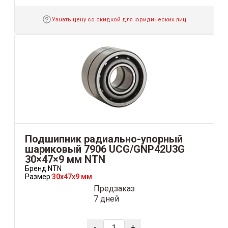
Узнать цену со скидкой для юридических лиц
Подшипник радиально-упорный
шариковый 7906 UCG/GNP42U3G
30×47×9 мм NTN
Бренд:
NTN
Размер:
30x47x9 мм
Предзаказ
7 дней
-
+