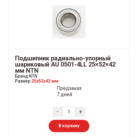
Подшипник радиально-упорный
шариковый AU 0501-4LL 25×52×42
мм NTN
Бренд:
NTN
Размер:
25x52x42 мм
Предзаказ
7 дней
-
+
В корзину