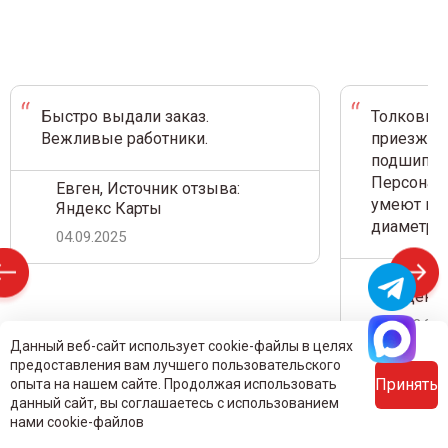
Быстро выдали заказ.
Толковый 
Вежливые работники.
приезжал 
подшипник
Персонал 
Евген, Источник отзыва:
умеют на 
Яндекс Карты
диаметр.
04.09.2025
Дамир С
Яндекс 
18.08.20
Данный веб-сайт использует cookie-файлы в целях
предоставления вам лучшего пользовательского
Принять
опыта на нашем сайте. Продолжая использовать
данный сайт, вы соглашаетесь с использованием
нами cookie-файлов