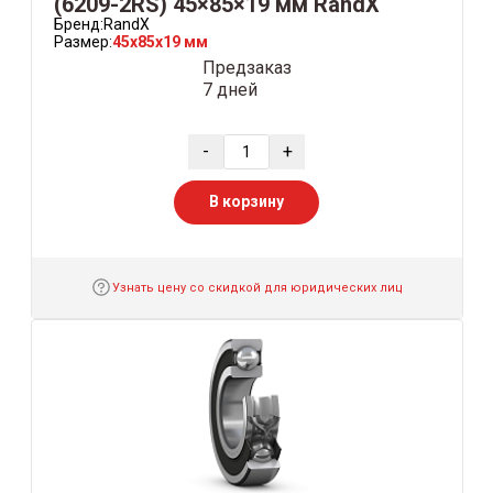
(6209-2RS) 45×85×19 мм RandX
Бренд:
RandX
Размер:
45x85x19 мм
Предзаказ
7 дней
-
+
В корзину
Узнать цену со скидкой для юридических лиц