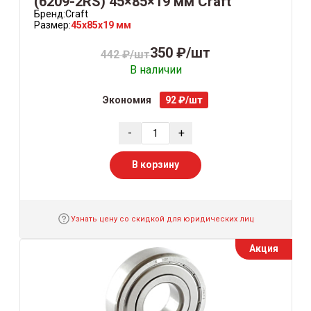
(6209-2RS) 45×85×19 мм Craft
Бренд:
Craft
Размер:
45x85x19 мм
350 ₽/шт
442 ₽/шт
В наличии
Экономия
92 ₽/шт
-
+
В корзину
Узнать цену со скидкой для юридических лиц
Акция