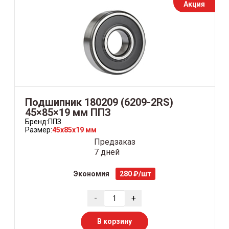
Акция
Подшипник 180209 (6209-2RS)
45×85×19 мм ППЗ
Бренд:
ППЗ
Размер:
45x85x19 мм
Предзаказ
7 дней
Экономия
280 ₽/шт
-
+
В корзину