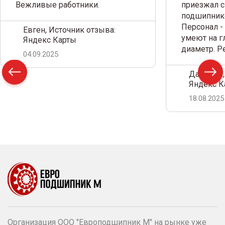
Вежливые работники.
приезжал с
подшипнико
Персонал -
Евген, Источник отзыва:
умеют на г
Яндекс Карты
диаметр. 
04.09.2025
Дамир С.,
Яндекс К
18.08.2025
Организация ООО "Европодшипник М" на рынке уже