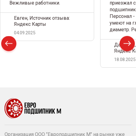
Вежливые работники.
приезжал с
подшипнико
Персонал -
Евген, Источник отзыва:
умеют на г
Яндекс Карты
диаметр. 
04.09.2025
Дамир С.,
Яндекс К
18.08.2025
Организация ООО "Европодшипник М" на рынке уже