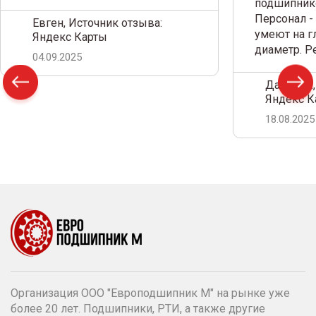
подшипнико
Персонал -
Евген, Источник отзыва:
умеют на г
Яндекс Карты
диаметр. 
04.09.2025
Дамир С.,
Яндекс К
18.08.2025
Организация ООО "Европодшипник М" на рынке уже
более 20 лет. Подшипники, РТИ, а также другие