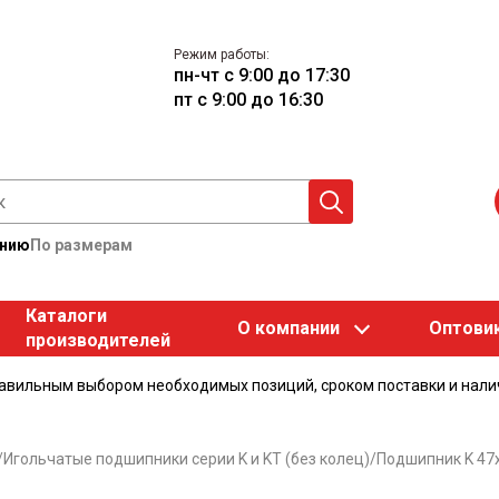
Режим работы:
пн-чт с 9:00 до 17:30
пт с 9:00 до 16:30
анию
По размерам
Каталоги
О компании
Оптови
производителей
равильным выбором необходимых позиций, сроком поставки и нали
/
Игольчатые подшипники серии K и KT (без колец)
/
Подшипник K 47x