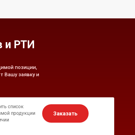
 и РТИ
имой позиции,
т Вашу заявку и
ить список
Заказать
имой продукции
ичии