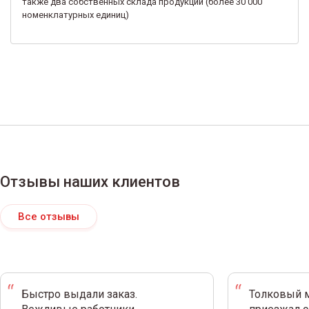
также два собственных склада продукции (более 30 000
номенклатурных единиц)
Отзывы наших клиентов
Все отзывы
Быстро выдали заказ.
Толковый м