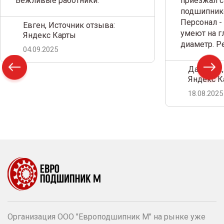
Вежливые работники.
приезжал с
подшипнико
Персонал -
Евген, Источник отзыва:
умеют на г
Яндекс Карты
диаметр. 
04.09.2025
Дамир С.,
Яндекс К
18.08.2025
Организация ООО "Европодшипник М" на рынке уже