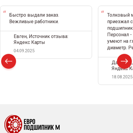
Быстро выдали заказ.
Толковый м
Вежливые работники.
приезжал с
подшипнико
Персонал -
Евген, Источник отзыва:
умеют на г
Яндекс Карты
диаметр. 
04.09.2025
Дамир С.,
Яндекс К
18.08.2025