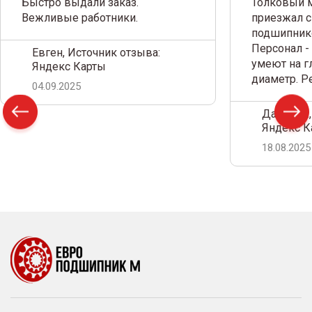
Быстро выдали заказ.
Толковый м
Вежливые работники.
приезжал с
подшипнико
Персонал -
Евген, Источник отзыва:
умеют на г
Яндекс Карты
диаметр. 
04.09.2025
Дамир С.,
Яндекс К
18.08.2025