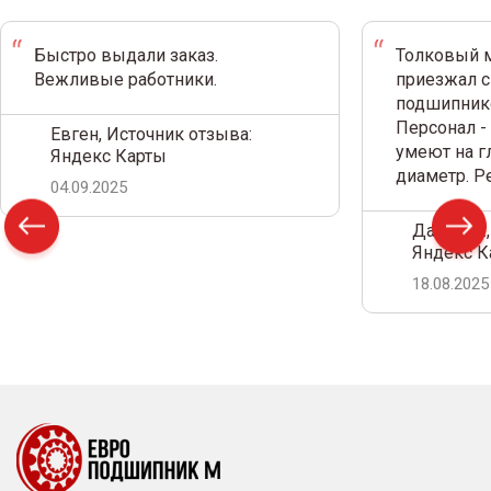
Быстро выдали заказ.
Толковый м
Вежливые работники.
приезжал с
подшипнико
Персонал -
Евген, Источник отзыва:
умеют на г
Яндекс Карты
диаметр. 
04.09.2025
Дамир С.,
Яндекс К
18.08.2025