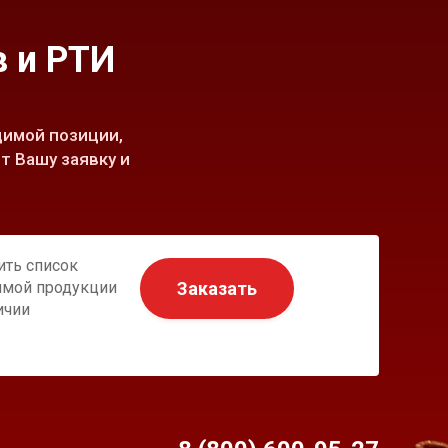
 и РТИ
имой позиции,
т Вашу заявку и
ить список
Заказать
имой продукции
ичии