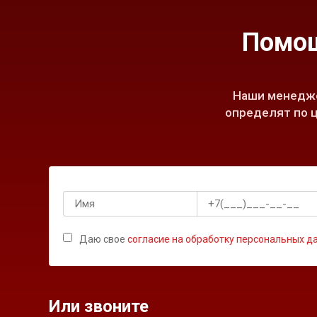
Помощ
Наши менедже
определят по ц
Даю свое
согласие на обработку персональных д
Или звоните