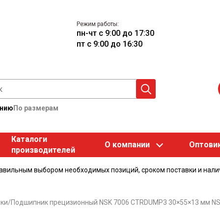
Режим работы:
пн-чт с 9:00 до 17:30
пт с 9:00 до 16:30
анию
По размерам
Каталоги
О компании
Оптови
производителей
равильным выбором необходимых позиций, сроком поставки и нали
ки
/
Подшипник прецизионный NSK 7006 CTRDUMP3 30×55×13 мм N