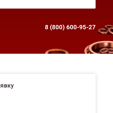
8 (800) 600-95-
27
аявку