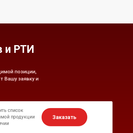
 и РТИ
имой позиции,
т Вашу заявку и
ить список
Заказать
имой продукции
ичии