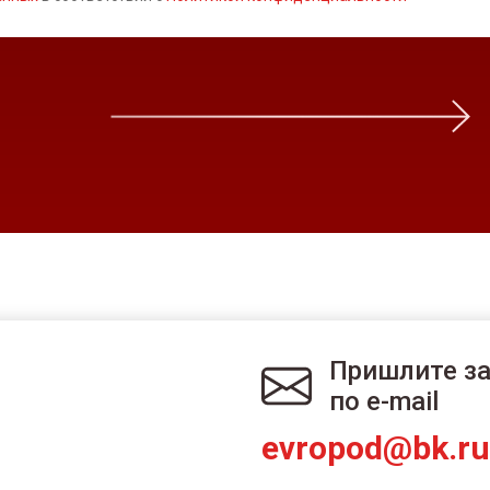
Пришлите з
по e-mail
evropod@bk.ru