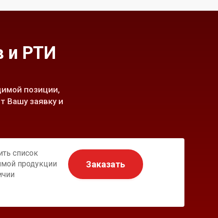
 и РТИ
имой позиции,
т Вашу заявку и
ить список
Заказать
имой продукции
ичии