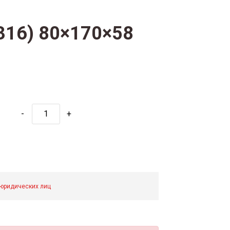
316) 80×170×58
-
+
 юридических лиц