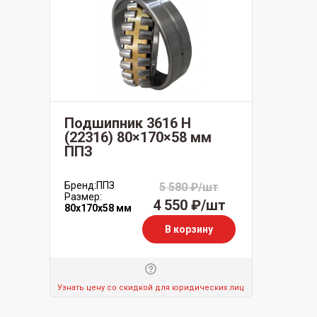
Подшипник 3616 Н
(22316) 80×170×58 мм
ППЗ
Бренд:
ППЗ
5 580 ₽/шт
Размер:
4 550 ₽/шт
80x170x58 мм
В корзину
Узнать цену со скидкой для юридических лиц