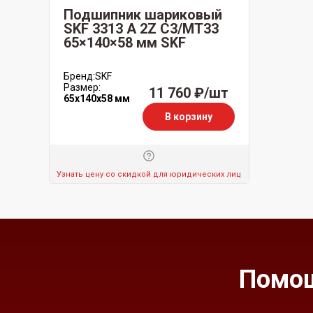
Подшипник шариковый
SKF 3313 А 2Z C3/MT33
65×140×58 мм SKF
Бренд:
SKF
Размер:
11 760 ₽/шт
65x140x58 мм
В корзину
Узнать цену со скидкой для юридических лиц
Помощ