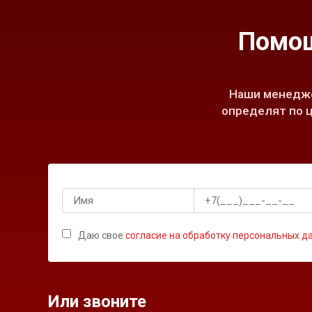
Помощ
Наши менедже
определят по ц
Даю свое
согласие на обработку персональных д
Или звоните