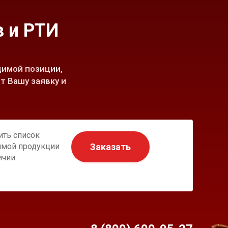
 и РТИ
имой позиции,
т Вашу заявку и
ить список
Заказать
имой продукции
ичии